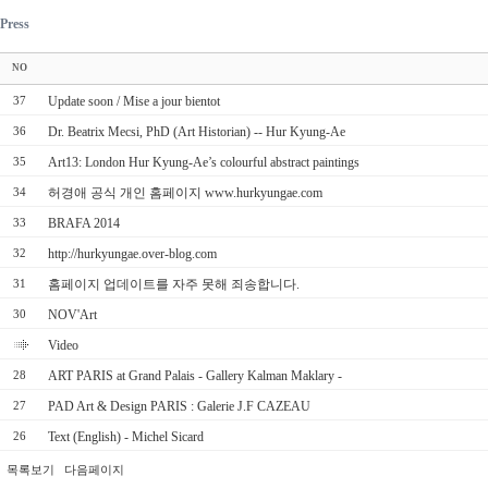
Press
NO
Update soon / Mise a jour bientot
37
Dr. Beatrix Mecsi, PhD (Art Historian) -- Hur Kyung-Ae
36
Art13: London Hur Kyung-Ae’s colourful abstract paintings
35
허경애 공식 개인 홈페이지 www.hurkyungae.com
34
BRAFA 2014
33
http://hurkyungae.over-blog.com
32
홈페이지 업데이트를 자주 못해 죄송합니다.
31
NOV'Art
30
Video
ART PARIS at Grand Palais - Gallery Kalman Maklary -
28
PAD Art & Design PARIS : Galerie J.F CAZEAU
27
Text (English) - Michel Sicard
26
목록보기
다음페이지