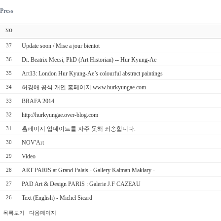
Press
NO
Update soon / Mise a jour bientot
37
Dr. Beatrix Mecsi, PhD (Art Historian) -- Hur Kyung-Ae
36
Art13: London Hur Kyung-Ae’s colourful abstract paintings
35
허경애 공식 개인 홈페이지 www.hurkyungae.com
34
BRAFA 2014
33
http://hurkyungae.over-blog.com
32
홈페이지 업데이트를 자주 못해 죄송합니다.
31
NOV'Art
30
Video
29
ART PARIS at Grand Palais - Gallery Kalman Maklary -
28
PAD Art & Design PARIS : Galerie J.F CAZEAU
27
Text (English) - Michel Sicard
26
목록보기
다음페이지