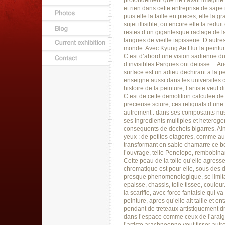
profondement que ne l’avait imagine l
et rien dans cette entreprise de sape 
puis elle la taille en pieces, elle la g
sujet illisible, ou encore elle la red
restes d’un gigantesque raclage de 
langues de vieille tapisserie. D’autr
monde. Avec Kyung Ae Hur la peinture
C’est d’abord une vision sadienne du 
d’invisibles Parques ont detisse… Au-
surface est un adieu dechirant a la pe
enseigne aussi dans les universites 
histoire de la peinture, l’artiste veut
C’est de cette demolition calculee de 
precieuse sciure, ces reliquats d’un
autrement : dans ses composants nus,
ses ingredients multiples et heterogen
consequents de dechets bigarres. Ainsi
yeux : de petites etageres, comme au 
transformant en sable chamarre ce bel 
l’ouvrage, telle Penelope, rembobina
Cette peau de la toile qu’elle agress
chromatique est pour elle, sous des d
presque phenomenologique, se limitan
epaisse, chassis, toile tissee, couleur
la scarifie, avec force fantaisie qui 
peinture, apres qu’elle ait taille et en
pendant de treteaux artistiquement dr
dans l’espace comme ceux de l’araign