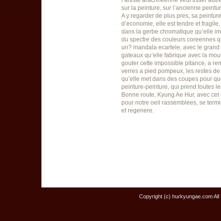
l’artiste arachneenne veut tisser aut
sur la peinture, sur l’ancienne peintu
A y regarder de plus pres, sa peintu
d’economie, elle est tendre et fragile
dans la gerbe chromatique qu’elle imp
du spectre des couleurs coreennes qu’
un? mandala ecartele, avec le grand m
gateaux qu’elle fabrique avec la mout
gouter cette impossible pitance, a re
verres a pied pompeux, les restes de l
qu’elle met dans des coupes pour que
peinture-peinture, qui prend toutes l
Bonne route, Kyung Ae Hur, avec cet 
pour notre oeil rassemblees, se termi
et regenere.
Copyright (c) hurkyungae.com All