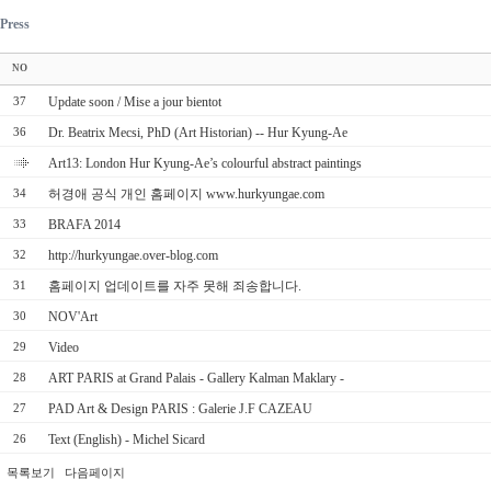
Press
NO
Update soon / Mise a jour bientot
37
Dr. Beatrix Mecsi, PhD (Art Historian) -- Hur Kyung-Ae
36
Art13: London Hur Kyung-Ae’s colourful abstract paintings
허경애 공식 개인 홈페이지 www.hurkyungae.com
34
BRAFA 2014
33
http://hurkyungae.over-blog.com
32
홈페이지 업데이트를 자주 못해 죄송합니다.
31
NOV'Art
30
Video
29
ART PARIS at Grand Palais - Gallery Kalman Maklary -
28
PAD Art & Design PARIS : Galerie J.F CAZEAU
27
Text (English) - Michel Sicard
26
목록보기
다음페이지