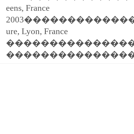
eens, France
2003����������������
ure, Lyon, France
��������������
��������������