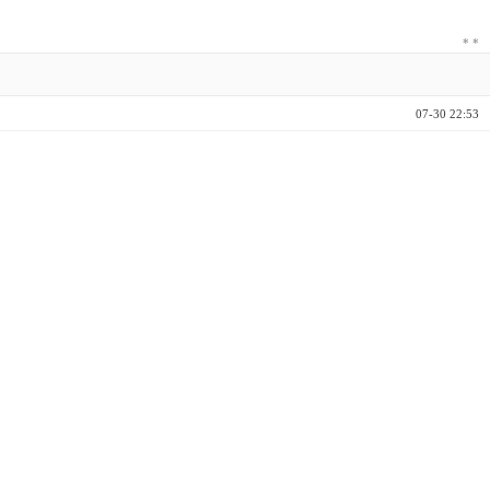
*
*
07-30 22:53