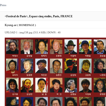
Press
<Festival de Paris>, Espace cinq etoiles, Paris, FRANCE
Kyung-ae
( HOMEPAGE )
UPLOAD 1 ::
img158.jpg (311.4 KB)
| DOWN : 40