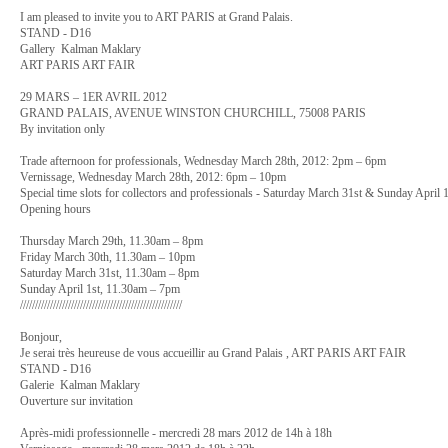
I am pleased to invite you to ART PARIS at Grand Palais.
STAND - D16
Gallery Kalman Maklary
ART PARIS ART FAIR
29 MARS – 1ER AVRIL 2012
GRAND PALAIS, AVENUE WINSTON CHURCHILL, 75008 PARIS
By invitation only
Trade afternoon for professionals, Wednesday March 28th, 2012: 2pm – 6pm
Vernissage, Wednesday March 28th, 2012: 6pm – 10pm
Special time slots for collectors and professionals - Saturday March 31st & Sunday April
Opening hours
Thursday March 29th, 11.30am – 8pm
Friday March 30th, 11.30am – 10pm
Saturday March 31st, 11.30am – 8pm
Sunday April 1st, 11.30am – 7pm
//////////////////////////////////////////////////////
Bonjour,
Je serai très heureuse de vous accueillir au Grand Palais , ART PARIS ART FAIR
STAND - D16
Galerie Kalman Maklary
Ouverture sur invitation
Après-midi professionnelle - mercredi 28 mars 2012 de 14h à 18h